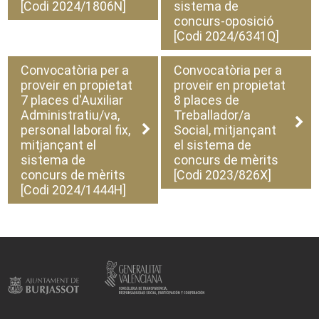
[Codi 2024/1806N]
sistema de
concurs-oposició
[Codi 2024/6341Q]
Convocatòria per a
Convocatòria per a
proveir en propietat
proveir en propietat
7 places d'Auxiliar
8 places de
Administratiu/va,
Treballador/a
personal laboral fix,
Social, mitjançant
mitjançant el
el sistema de
sistema de
concurs de mèrits
concurs de mèrits
[Codi 2023/826X]
[Codi 2024/1444H]