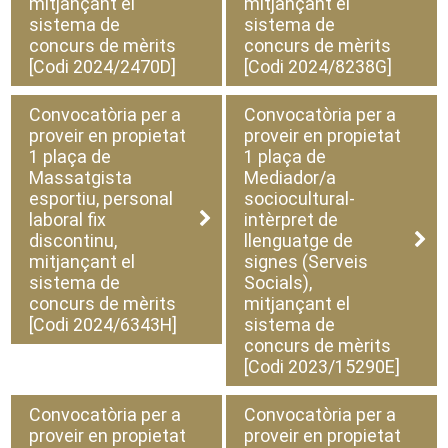
mitjançant el
mitjançant el
sistema de
sistema de
concurs de mèrits
concurs de mèrits
[Codi 2024/2470D]
[Codi 2024/8238G]
Convocatòria per a
Convocatòria per a
proveir en propietat
proveir en propietat
1 plaça de
1 plaça de
Massatgista
Mediador/a
esportiu, personal
sociocultural-
laboral fix
intèrpret de
discontinu,
llenguatge de
mitjançant el
signes (Serveis
sistema de
Socials),
concurs de mèrits
mitjançant el
[Codi 2024/6343H]
sistema de
concurs de mèrits
[Codi 2023/15290E]
Convocatòria per a
Convocatòria per a
proveir en propietat
proveir en propietat