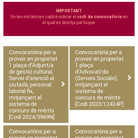
IMPORTANT
En les instàncies caldrà indicar el
codi de convocatòria
en
el qual es desitja participar
Convocatòria per a
Convocatòria per a
proveir en propietat
proveir en propietat
1 plaça d'Adjunt/a
1 plaça
de gestió cultural,
d'Advocat/da
Servei d'atenció al
(Serveis Socials),
ciutadà, personal
mitjançant el
laboral fix,
sistema de
mitjançant el
concurs de mèrits
sistema de
[Codi 2023/12424P]
concurs de mèrits
[Codi 2024/5969N]
Convocatòria per a
Convocatòria per a
proveir en propietat
proveir en propietat