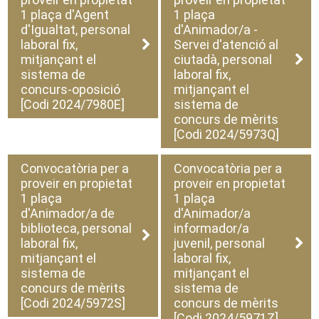
1 plaça d'Agent
1 plaça
d'Igualtat, personal
d'Animador/a -
laboral fix,
Servei d'atenció al
mitjançant el
ciutadà, personal
sistema de
laboral fix,
concurs-oposició
mitjançant el
[Codi 2024/7980E]
sistema de
concurs de mèrits
[Codi 2024/5973Q]
Convocatòria per a
Convocatòria per a
proveir en propietat
proveir en propietat
1 plaça
1 plaça
d'Animador/a de
d'Animador/a
biblioteca, personal
informador/a
laboral fix,
juvenil, personal
mitjançant el
laboral fix,
sistema de
mitjançant el
concurs de mèrits
sistema de
[Codi 2024/5972S]
concurs de mèrits
[Codi 2024/5971Z]