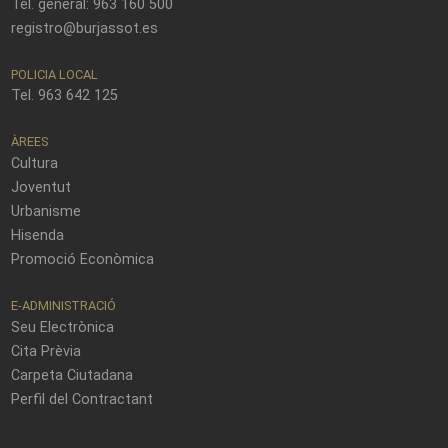
Tel. general: 963 160 500
registro@burjassot.es
POLICIA LOCAL
Tel. 963 642 125
ÀREES
Cultura
Joventut
Urbanisme
Hisenda
Promoció Econòmica
E-ADMINISTRACIÓ
Seu Electrònica
Cita Prèvia
Carpeta Ciutadana
Perfil del Contractant