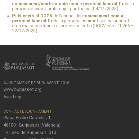
nomenament/contractació com a personal laboral fix
de la
persona aspirant amb major puntuació (04/11/2025)
Publicació al DOGV
de l’anunci del
nomenament com a
personal laboral fix
de la persona aspirant que ha superat
amb major puntuació el procés selectiu (DOGV núm. 10266 –
22/12/2025)
AJUNTAMENT DE BURJASSOT, 2016
www.burjassot.org
Avís Legal
CONTACTE AJUNTAMENT
Plaça Emilio Castelar, 1
46100 · Burjassot (València)
Tel. des de Burjassot: 010