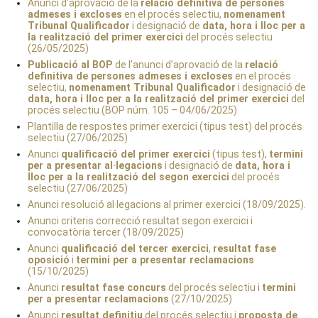
Anunci d’aprovació de la
relació definitiva de persones
admeses i excloses
en el procés selectiu,
nomenament
Tribunal Qualificador
i designació de
data, hora i lloc per a
la realització del primer exercici
del procés selectiu
(26/05/2025)
Publicació al BOP
de l’anunci d’aprovació de la
relació
definitiva de persones admeses i excloses
en el procés
selectiu,
nomenament Tribunal Qualificador
i designació de
data, hora i lloc per a la realització del primer exercici
del
procés selectiu (BOP núm. 105 – 04/06/2025)
Plantilla de respostes primer exercici (tipus test) del procés
selectiu (27/06/2025)
Anunci
qualificació del primer exercici
(tipus test),
termini
per a presentar al·legacions
i designació de
data, hora i
lloc per a la realització del segon exercici
del procés
selectiu (27/06/2025)
Anunci resolució al·legacions al primer exercici (18/09/2025).
Anunci criteris correcció resultat segon exercici i
convocatòria tercer (18/09/2025)
Anunci
qualificació del tercer exercici
,
resultat fase
oposició
i
termini per a presentar reclamacions
(15/10/2025)
Anunci
resultat fase concurs
del procés selectiu i
termini
per a presentar reclamacions
(27/10/2025)
Anunci
resultat definitiu
del procés selectiu i
proposta de