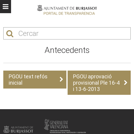
Antecedents
PGOU text refós
PGOU aprovació
inicial
provisional Ple 16-4
i 13-6-2013