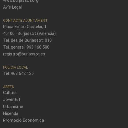
www.burjassot.org
Avís Legal
CONTACTE AJUNTAMENT
Plaça Emilio Castelar, 1
46100 · Burjassot (València)
Tel. des de Burjassot: 010
Tel. general: 963 160 500
registro@burjassot.es
POLICIA LOCAL
Tel. 963 642 125
ÀREES
Cultura
Joventut
Urbanisme
Hisenda
Promoció Econòmica