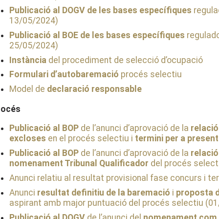
Publicació al DOGV de les bases específiques
regula
13/05/2024)
Publicació al BOE de les bases específiques
regulado
25/05/2024)
Instància
del procediment de selecció d’ocupació
Formulari d’autobaremació
procés selectiu
Model de
declaració responsable
rocés
Publicació al BOP
de l’anunci d’aprovació de la
relaci
excloses
en el procés selectiu i
termini per a present
Publicació al BOP
de l’anunci d’aprovació de la
relaci
nomenament Tribunal Qualificador
del procés select
Anunci relatiu al resultat provisional fase concurs i t
Anunci
resultat definitiu de la baremació
i
proposta 
aspirant amb major puntuació del procés selectiu (0
Publicació al DOGV
de l’anunci del
nomenament com a 