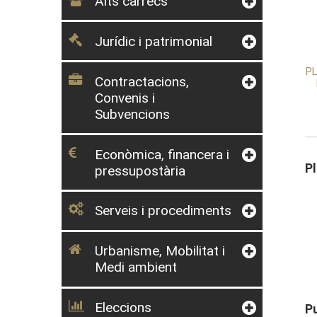
Alts càrrecs
Jurídic i patrimonial
PL
Contractacions,
Convenis i
Subvencions
Econòmica, financera i
P
pressupostària
Serveis i procediments
Urbanisme, Mobilitat i
Medi ambient
Eleccions
P