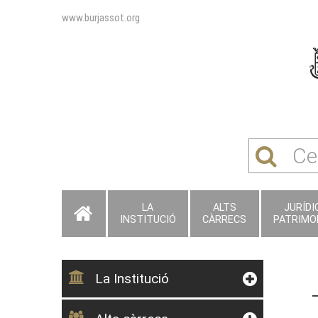
www.burjassot.org
LA
ALTS
JURÍDIC
INSTITUCIÓ
CÀRRECS
PATRIMO
La Institució