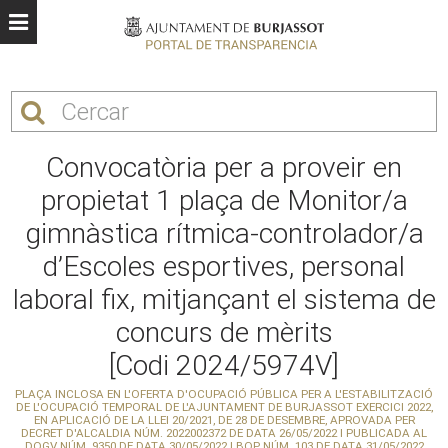
Convocatòria per a proveir en
propietat 1 plaça de Monitor/a
gimnàstica rítmica-controlador/a
d’Escoles esportives, personal
laboral fix, mitjançant el sistema de
concurs de mèrits
[Codi 2024/5974V]
PLAÇA INCLOSA EN L'OFERTA D'OCUPACIÓ PÚBLICA PER A L'ESTABILITZACIÓ
DE L'OCUPACIÓ TEMPORAL DE L'AJUNTAMENT DE BURJASSOT EXERCICI 2022,
EN APLICACIÓ DE LA LLEI 20/2021, DE 28 DE DESEMBRE, APROVADA PER
DECRET D'ALCALDIA NÚM. 2022002372 DE DATA 26/05/2022 I PUBLICADA AL
DOGV NÚM. 9350 DE DATA 30/05/2022 I BOP NÚM. 103 DE DATA 31/05/2022