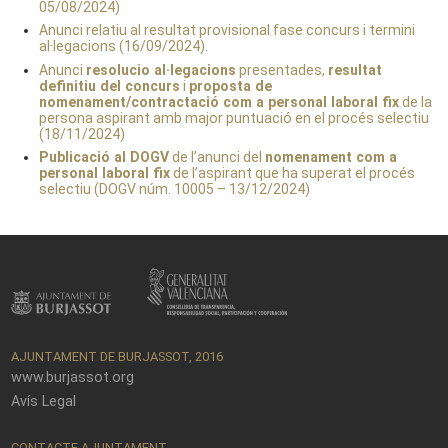
05/08/2024)
Anunci relatiu al resultat provisional fase concurs i termini
al·legacions (16/09/2024).
Anunci
resolucio al·legacions
presentades,
resultat
definitiu del concurs
i
proposta de
nomenament/contractació com a personal laboral fix
de la
persona aspirant amb major puntuació en el procés selectiu
(18/11/2024)
Publicació al DOGV
de l’anunci del
nomenament com a
personal laboral fix
de l’aspirant que ha superat el procés
selectiu (DOGV núm. 10005 – 13/12/2024)
AJUNTAMENT DE BURJASSOT, 2016
www.burjassot.org
Avís Legal
CONTACTE AJUNTAMENT