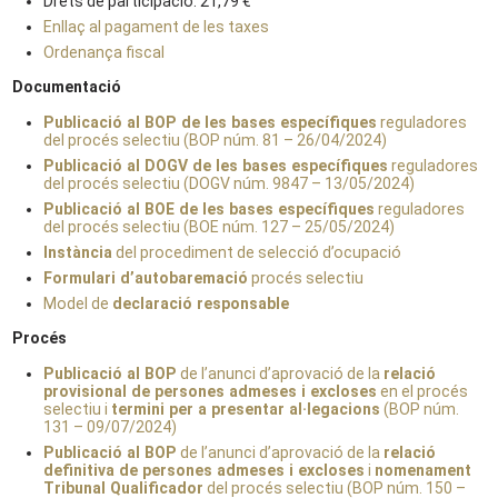
Drets de participació: 21,79 €
Enllaç al pagament de les taxes
Ordenança fiscal
Documentació
Publicació al BOP de les bases específiques
reguladores
del procés selectiu (BOP núm. 81 – 26/04/2024)
Publicació al DOGV de les bases específiques
reguladores
del procés selectiu (DOGV núm. 9847 – 13/05/2024)
Publicació al BOE de les bases específiques
reguladores
del procés selectiu (BOE núm. 127 – 25/05/2024)
Instància
del procediment de selecció d’ocupació
Formulari d’autobaremació
procés selectiu
Model de
declaració responsable
Procés
Publicació al BOP
de l’anunci d’aprovació de la
relació
provisional de persones admeses i excloses
en el procés
selectiu i
termini per a presentar al·legacions
(BOP núm.
131 – 09/07/2024)
Publicació al BOP
de l’anunci d’aprovació de la
relació
definitiva de persones admeses i excloses
i
nomenament
Tribunal Qualificador
del procés selectiu (BOP núm. 150 –