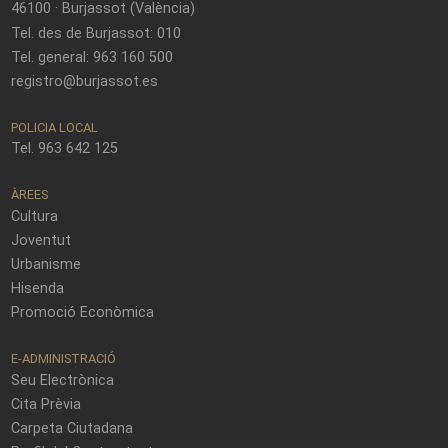
46100 · Burjassot (València)
Tel. des de Burjassot: 010
Tel. general: 963 160 500
registro@burjassot.es
POLICIA LOCAL
Tel. 963 642 125
ÀREES
Cultura
Joventut
Urbanisme
Hisenda
Promoció Econòmica
E-ADMINISTRACIÓ
Seu Electrònica
Cita Prèvia
Carpeta Ciutadana