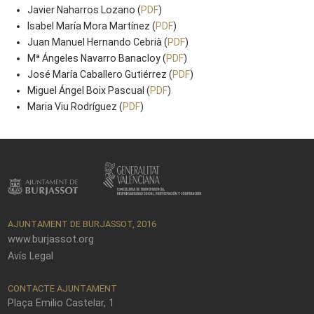
Javier Naharros Lozano (
PDF
)
Isabel María Mora Martínez (
PDF
)
Juan Manuel Hernando Cebrià (
PDF
)
Mª Ángeles Navarro Banacloy (
PDF
)
José María Caballero Gutiérrez (
PDF
)
Miguel Ángel Boix Pascual (
PDF
)
Maria Viu Rodríguez (
PDF
)
AJUNTAMENT DE BURJASSOT, 2016
www.burjassot.org
Avís Legal
CONTACTE AJUNTAMENT
Plaça Emilio Castelar, 1