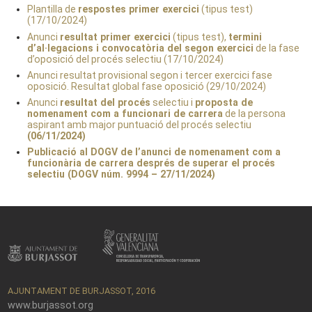
Plantilla de
respostes primer exercici
(tipus test)
(17/10/2024)
Anunci
resultat primer exercici
(tipus test),
termini
d’al·legacions i convocatòria del segon exercici
de la fase
d’oposició del procés selectiu (17/10/2024)
Anunci resultat provisional segon i tercer exercici fase
oposició. Resultat global fase oposició (29/10/2024)
Anunci
resultat del procés
selectiu i
proposta de
nomenament com a funcionari de carrera
de la persona
aspirant amb major puntuació del procés selectiu
(06/11/2024)
Publicació al DOGV
de l’anunci de
nomenament com a
funcionària de carrera
després de superar el procés
selectiu (DOGV núm. 9994 – 27/11/2024)
AJUNTAMENT DE BURJASSOT, 2016
www.burjassot.org