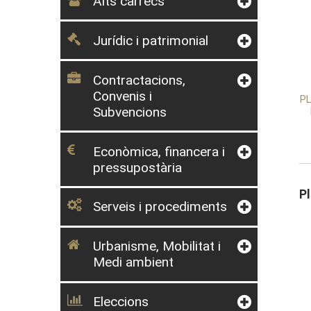
Alts càrrecs
Jurídic i patrimonial
Contractacions,
Convenis i
PL
Subvencions
Econòmica, financera i
pressupostària
P
Serveis i procediments
Urbanisme, Mobilitat i
Medi ambient
Eleccions