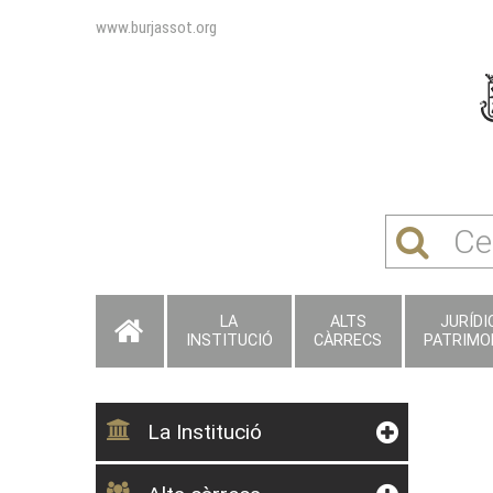
www.burjassot.org
LA
ALTS
JURÍDIC
INSTITUCIÓ
CÀRRECS
PATRIMO
La Institució