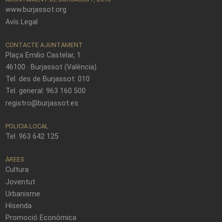
www.burjassot.org
Avís Legal
CONTACTE AJUNTAMENT
Plaça Emilio Castelar, 1
46100 · Burjassot (València)
Tel. des de Burjassot: 010
Tel. general: 963 160 500
registro@burjassot.es
POLICIA LOCAL
Tel. 963 642 125
ÀREES
Cultura
Joventut
Urbanisme
Hisenda
Promoció Econòmica