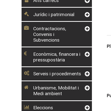
Alts càrrecs
Jurídic i patrimonial
Contractacions,
Convenis i
Subvencions
P
Econòmica, financera i
pressupostària
Serveis i procediments
Urbanisme, Mobilitat i
Medi ambient
P
Eleccions