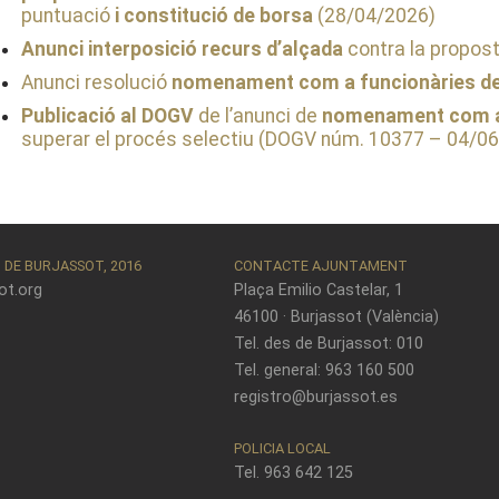
puntuació
i constitució de borsa
(28/04/2026)
Anunci interposició recurs d’alçada
contra la propo
Anunci resolució
nomenament com a funcionàries de
Publicació al DOGV
de l’anunci de
nomenament com a 
superar el procés selectiu (DOGV núm. 10377 – 04/0
DE BURJASSOT, 2016
CONTACTE AJUNTAMENT
ot.org
Plaça Emilio Castelar, 1
46100 · Burjassot (València)
Tel. des de Burjassot: 010
Tel. general: 963 160 500
registro@burjassot.es
POLICIA LOCAL
Tel. 963 642 125