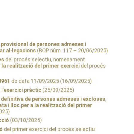
ó provisional de persones admeses i
ar al·legacions
(BOP núm. 117 – 20/06/2025)
es
del procés selectiu, nomenament
a la realització del primer exercici
del procés
03961
de data 11/09/2025 (16/09/2025)
l’
exercici pràctic
(25/09/2025)
ó definitiva de persones admeses i excloses
,
ata i lloc per a la realització del primer
025)
cció
(03/10/2025)
ió
del primer exercici del procés selectiu