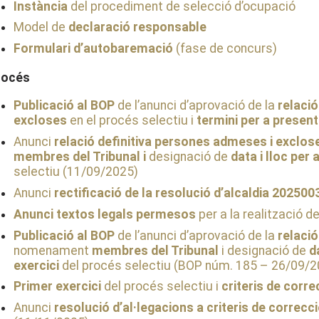
Instància
del procediment de selecció d’ocupació
Model de
declaració responsable
Formulari d’autobaremació
(fase de concurs)
rocés
Publicació al BOP
de l’anunci d’aprovació de la
relaci
excloses
en el procés selectiu i
termini per a present
Anunci
relació definitiva persones admeses i exclos
membres del Tribunal i
designació de
data i lloc per 
selectiu (11/09/2025)
Anunci
rectificació de la resolució d’alcaldia 20250
Anunci textos legals permesos
per a la realització de 
Publicació al BOP
de l’anunci d’aprovació de la
relaci
nomenament
membres del Tribunal
i designació de
d
exercici
del procés selectiu (BOP núm. 185 – 26/09/2
Primer exercici
del procés selectiu i
criteris de corre
Anunci
resolució d’al·legacions a criteris de correcc