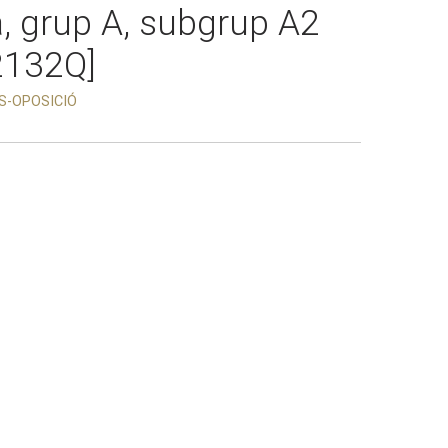
a, grup A, subgrup A2
2132Q]
S-OPOSICIÓ