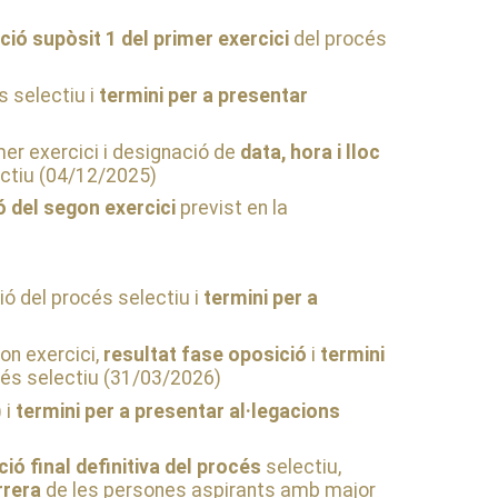
ció supòsit 1 del primer exercici
del procés
s selectiu i
termini per a presentar
imer exercici i designació de
data, hora i lloc
ctiu (04/12/2025)
ó del segon exercici
previst en la
ió del procés selectiu i
termini per a
gon exercici,
resultat fase oposició
i
termini
cés selectiu (31/03/2026)
 i
termini per a presentar al·legacions
ció final definitiva del procés
selectiu,
rrera
de les persones aspirants amb major