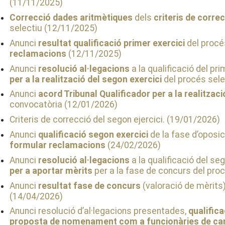
(11/11/2025)
Correcció dades aritmètiques
dels
criteris de correc
selectiu (12/11/2025)
Anunci
resultat qualificació primer exercici
del procé
reclamacions
(12/11/2025)
Anunci
resolució al·legacions
a la qualificació del pr
per a la realització del segon exercici
del procés sele
Anunci
acord Tribunal Qualificador per a la realitzaci
convocatòria (12/01/2026)
Criteris de correcció del segon ejercici. (19/01/2026)
Anunci
qualificació segon exercici
de la fase d’oposic
formular reclamacions
(24/02/2026)
Anunci
resolució al·legacions
a la qualificació del se
per a aportar mèrits
per a la fase de concurs del pro
Anunci
resultat fase de concurs
(valoració de mèrits)
(14/04/2026)
Anunci resolució d’al·legacions presentades,
qualifica
proposta de nomenament com a funcionàries de ca