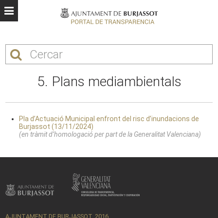
5. Plans mediambientals
Pla d’Actuació Municipal enfront del risc d’inundacions de
Burjassot (13/11/2024)
(en tràmit d’homologació per part de la Generalitat Valenciana)
AJUNTAMENT DE BURJASSOT, 2016