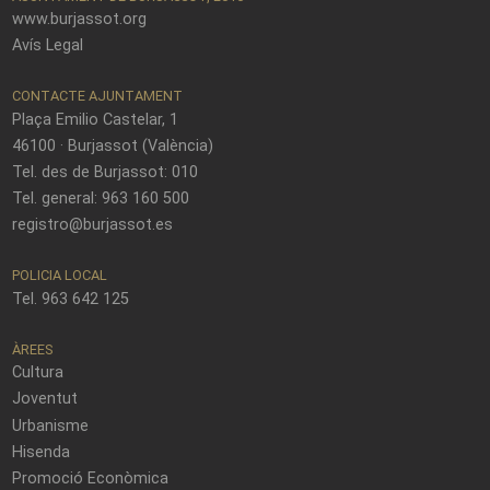
www.burjassot.org
Avís Legal
CONTACTE AJUNTAMENT
Plaça Emilio Castelar, 1
46100 · Burjassot (València)
Tel. des de Burjassot: 010
Tel. general: 963 160 500
registro@burjassot.es
POLICIA LOCAL
Tel. 963 642 125
ÀREES
Cultura
Joventut
Urbanisme
Hisenda
Promoció Econòmica