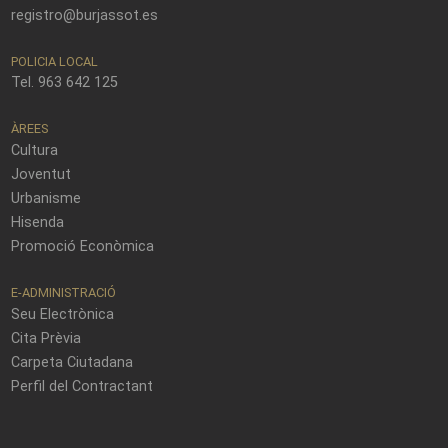
registro@burjassot.es
POLICIA LOCAL
Tel. 963 642 125
ÀREES
Cultura
Joventut
Urbanisme
Hisenda
Promoció Econòmica
E-ADMINISTRACIÓ
Seu Electrònica
Cita Prèvia
Carpeta Ciutadana
Perfil del Contractant