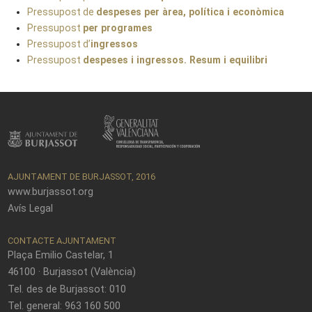
Pressupost de
despeses per àrea, política i econòmica
Pressupost
per programes
Pressupost d’
ingressos
Pressupost
despeses i ingressos. Resum i equilibri
AJUNTAMENT DE BURJASSOT, 2016
www.burjassot.org
Avís Legal
CONTACTE AJUNTAMENT
Plaça Emilio Castelar, 1
46100 · Burjassot (València)
Tel. des de Burjassot: 010
Tel. general: 963 160 500