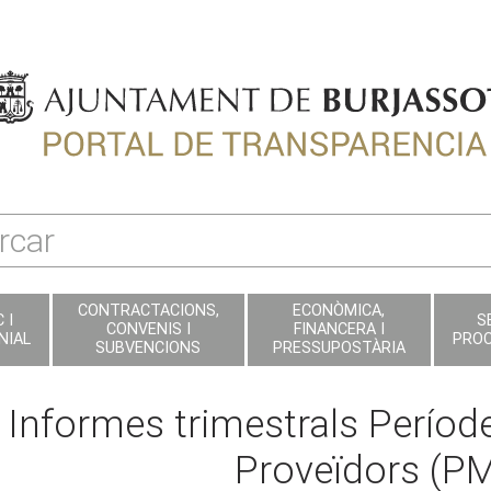
CONTRACTACIONS,
ECONÒMICA,
 I
S
CONVENIS I
FINANCERA I
NIAL
PRO
SUBVENCIONS
PRESSUPOSTÀRIA
Informes trimestrals Períod
Proveïdors (P