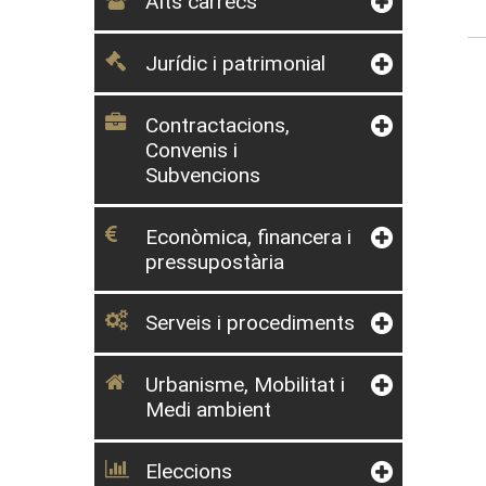
Alts càrrecs
Jurídic i patrimonial
Contractacions,
Convenis i
Subvencions
Econòmica, financera i
pressupostària
Serveis i procediments
Urbanisme, Mobilitat i
Medi ambient
Eleccions