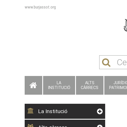
www.burjassot.org
LA
ALTS
JURÍDIC
INSTITUCIÓ
CÀRRECS
PATRIMO
La Institució