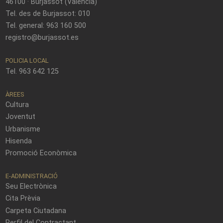
46100 · Burjassot (València)
Tel. des de Burjassot: 010
Tel. general: 963 160 500
registro@burjassot.es
POLICIA LOCAL
Tel. 963 642 125
ÀREES
Cultura
Joventut
Urbanisme
Hisenda
Promoció Econòmica
E-ADMINISTRACIÓ
Seu Electrònica
Cita Prèvia
Carpeta Ciutadana
Perfil del Contractant