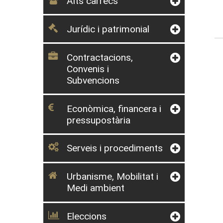
Alts càrrecs
Jurídic i patrimonial
Contractacions,
Convenis i
Subvencions
Econòmica, financera i
pressupostària
Serveis i procediments
Urbanisme, Mobilitat i
Medi ambient
Eleccions