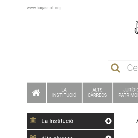
www.burjassot.org
LA
ALTS
JURÍDIC
INSTITUCIÓ
CÀRRECS
PATRIMO
La Institució