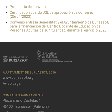
Propuesta de convenio
Certificado acuerdo JGL de aprobación de convenio
(25/04/2023)
Convenio entre la Generalitat y el Ayuntamiento de Burjassot,
para la financiación del Centro Docente de Educación de
Personas Adultas de su titularidad, durante el ejercicio 2023
AJUNTAMENT DE BURJASSOT, 2016
www.burjassot.org
Aviso Legal
CONTACTO AYUNTAMIENTO
Plaza Emilio Castelar, 1
46100 · Burjassot (Valencia)