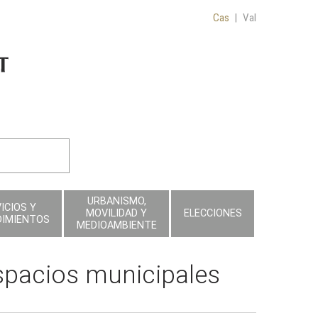
Cas
|
Val
URBANISMO,
ICIOS Y
MOVILIDAD Y
ELECCIONES
DIMIENTOS
MEDIOAMBIENTE
spacios municipales