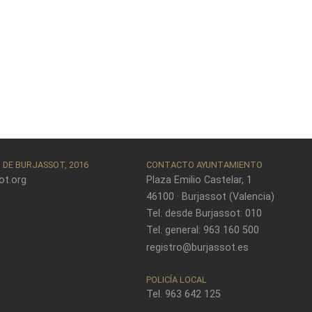
DE BURJASSOT, 2016
CONTACTO AYUNTAMIENTO
ot.org
Plaza Emilio Castelar, 1
46100 · Burjassot (Valencia)
Tel. desde Burjassot: 010
Tel. general: 963 160 500
registro@burjassot.es
POLICÍA LOCAL
Tel. 963 642 125