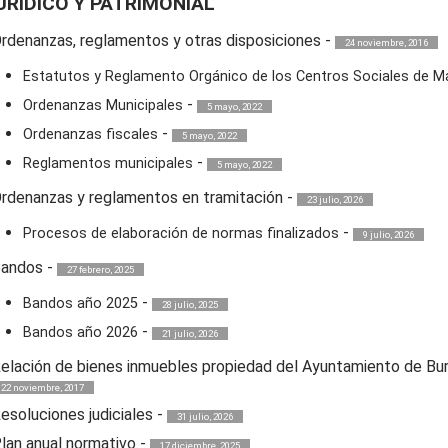
URÍDICO Y PATRIMONIAL
rdenanzas, reglamentos y otras disposiciones
-
24 noviembre, 2016
Estatutos y Reglamento Orgánico de los Centros Sociales de M
-
Ordenanzas Municipales
5 mayo, 2022
-
Ordenanzas fiscales
5 mayo, 2022
-
Reglamentos municipales
5 mayo, 2022
rdenanzas y reglamentos en tramitación
-
23 julio, 2026
-
Procesos de elaboración de normas finalizados
9 julio, 2026
Bandos
-
27 febrero, 2025
-
Bandos año 2025
28 julio, 2025
-
Bandos año 2026
21 julio, 2026
elación de bienes inmuebles propiedad del Ayuntamiento de Bu
22 noviembre, 2017
esoluciones judiciales
-
31 julio, 2026
lan anual normativo
-
17 diciembre, 2025