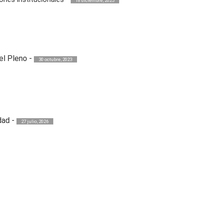
18 diciembre, 2025
el Pleno
-
30 octubre, 2023
dad
-
27 julio, 2026