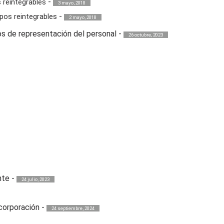
-
 reintegrables
3 mayo, 2018
-
pos reintegrables
2 mayo, 2018
os de representación del personal
-
26 octubre, 2023
nte
-
24 julio, 2023
corporación
-
24 septiembre, 2024