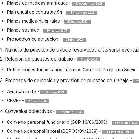
-
Planes de medidas antifraude
23 septiembre, 2024
-
Plan anual de contratación
18 diciembre, 2025
-
Planes medioambientales
26 marzo, 2025
-
Planes sociales
26 marzo, 2025
-
Protocolos de actuación
23 abril, 2026
1. Número de puestos de trabajo reservados a personal eventua
2. Relación de puestos de trabajo
-
5 junio, 2026
Retribuciones funcionarios interinos Contrato Programa Servici
3. Procesos de selección y provisión de puestos de trabajo
-
2
-
Ayuntamiento
17 febrero, 2021
-
CEMEF
25 abril, 2023
4. Convenios colectivos
-
26 octubre, 2023
-
Convenio personal funcionario (BOP 16/06/2008)
16 noviembre, 20
-
Convenio personal laboral (BOP 03/09/2008)
16 noviembre, 2017