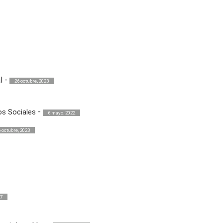
l
-
26 octubre, 2023
-
os Sociales
6 mayo, 2022
6 octubre, 2023
17