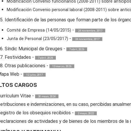
Modificación Convenio funcionarios (2008-2011) sobre anticipos
Modificación Convenio personal laboral (2008-2011) sobre antici
5. Identificación de las personas que forman parte de los órgan
-
Comité de Empresa (14/05/2015)
24 noviembre, 2017
-
Junta de Personal (23/05/2017)
24 noviembre, 2017
6. Síndic Municipal de Greuges
-
7 abril, 2026
7. Festividades
-
7 abril, 2026
8. Otras publicaciones
-
13 marzo, 2026
Mapa Web
-
12 julio, 2017
LTOS CARGOS
urrículum Vitae
-
30 mayo, 2024
etribuciones e indemnizaciones, en su caso, percibidas anualme
egistro de los obsequios recibidos
-
2 mayo, 2022
eclaraciones de actividades y de bienes de los miembros de la 