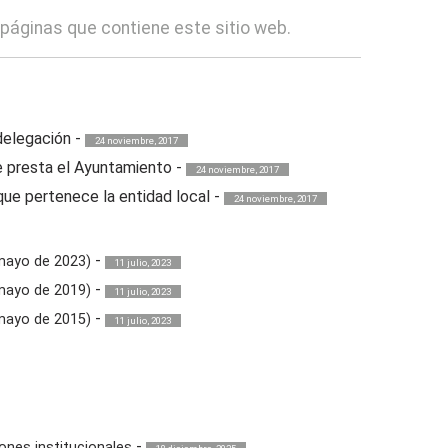
 páginas que contiene este sitio web.
delegación
-
24 noviembre, 2017
ue presta el Ayuntamiento
-
24 noviembre, 2017
 que pertenece la entidad local
-
24 noviembre, 2017
-
 mayo de 2023)
11 julio, 2023
-
 mayo de 2019)
11 julio, 2023
-
 mayo de 2015)
11 julio, 2023
-
ones institucionales