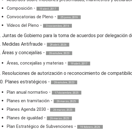
-
Composición
19 abril, 2017
-
Convocatorias de Pleno
25 junio, 2019
-
Vídeos del Pleno
3 noviembre, 2016
. Juntas de Gobierno para la toma de acuerdos por delegación d
. Medidas Antifraude
-
29 abril, 2026
. Áreas y concejalías
-
26 octubre, 2023
-
Áreas, concejalías y materias
19 abril, 2017
. Resoluciones de autorización o reconocimiento de compatibili
0. Planes estratégicos
-
26 octubre, 2023
-
Plan anual normativo
17 diciembre, 2025
-
Planes en tramitación
26 marzo, 2025
-
Planes Agenda 2030
26 marzo, 2025
-
Planes de igualdad
26 marzo, 2025
-
Plan Estratégico de Subvenciones
19 febrero, 2026