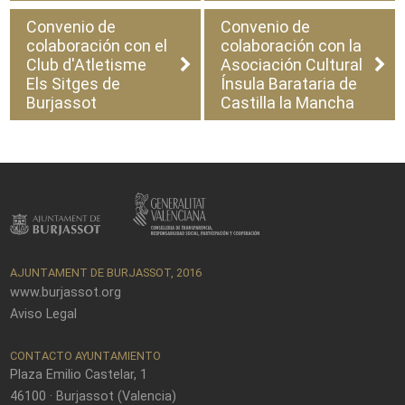
Convenio de
Convenio de
colaboración con el
colaboración con la
Club d'Atletisme
Asociación Cultural
Els Sitges de
Ínsula Barataria de
Burjassot
Castilla la Mancha
AJUNTAMENT DE BURJASSOT, 2016
www.burjassot.org
Aviso Legal
CONTACTO AYUNTAMIENTO
Plaza Emilio Castelar, 1
46100 · Burjassot (Valencia)